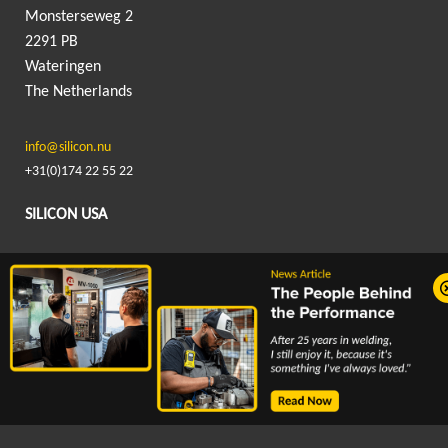
Monsterseweg 2
2291 PB
Wateringen
The Netherlands
info@silicon.nu
+31(0)174 22 55 22
SILICON USA
7842 S. Cypress Circle,
Cedar Pond
Industrial Park,
Humble, TX 77396
info@silicon-usa.com
+1(832) 762 5066