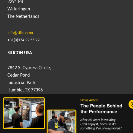
2291 PB
Wateringen
The Netherlands
info@silicon.nu
+31(0)174 22 55 22
SILICON USA
7842 S. Cypress Circle,
Cedar Pond
Industrial Park,
Humble, TX 77396
info@silicon-usa.com
+1(832) 762 5066
Certificaten
Privacyverklaring
Disclaimer
Patents