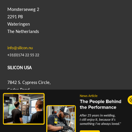
Monsterseweg 2
2291 PB
Wateringen
The Netherlands
info@silicon.nu
+31(0)174 22 55 22
SILICON USA
7842 S. Cypress Circle,
Cedar Pond
Industrial Park,
Humble, TX 77396
info@silicon-usa.com
+1(832) 762 5066