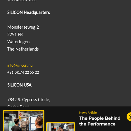
+81 043 307 9605
SILICON Headquarters
Monsterseweg 2
2291 PB
Wateringen
The Netherlands
info@silicon.nu
+31(0)174 22 55 22
SILICON USA
7842 S. Cypress Circle,
Cedar Pond
Industrial Park,
Humble, TX 77396